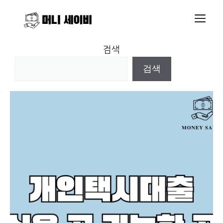
Skip
M
to
content
검색
검색