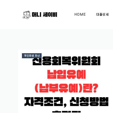
Skip
to
HOME
대출상세
content
개인회생 파산