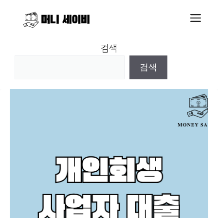
Skip
M
to
content
검색
검색