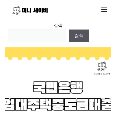
Skip
M
to
content
검색
검색