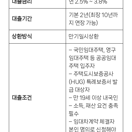
대출금리
연 2.5% ~ 3.8%
기본 2년(최장 10년까
대출기간
지 연장 가능)
상환방식
만기일시상환
– 국민임대주택, 영구
임대주택 등 공공임대
주택 입주자
– 주택도시보증공사
(HUG) 특례보증서 발
급 대상자
대출조건
– 만 19세 이상 내국인
– 소득, 재산 요건 충족
필수
– 임대차계약 체결자
본인 명의로 신청해야