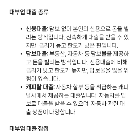
대부업 대출 종류
신용대출:
담보 없이 본인의 신용으로 돈을 빌
리는 방식입니다. 신속하게 대출을 받을 수 있
지만, 금리가 높고 한도가 낮은 편입니다.
담보대출:
부동산, 자동차 등 담보물을 제공하
고 돈을 빌리는 방식입니다. 신용대출에 비해
금리가 낮고 한도가 높지만, 담보물을 잃을 위
험이 있습니다.
캐피탈 대출:
자동차 할부 등을 취급하는 캐피
탈사에서 제공하는 대출입니다. 자동차를 담
보로 대출을 받을 수 있으며, 자동차 관련 대
출 상품이 다양합니다.
대부업 대출 장점