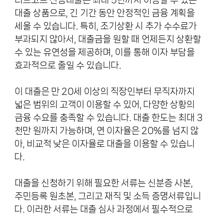
대출 상품으로, 긴 기간 동안 안정적인 금융 계획을
세울 수 있습니다. 특히, 조기상환 시 추가 수수료가
부과되지 않아서, 대출금을 원할 때 언제든지 상환할
수 있는 유연성을 제공하며, 이를 통해 이자 부담을
효과적으로 줄일 수 있습니다.
이 대출은 만 20세 이상의 직장인부터 무직자까지
넓은 범위의 고객이 이용할 수 있어, 다양한 상황의
금융 수요를 충족할 수 있습니다. 대출 한도는 최대 3
천만 원까지 가능하며, 연 이자율은 20%를 넘지 않
아, 비교적 낮은 이자율로 대출을 이용할 수 있습니
다.
대출을 신청하기 위해 필요한 서류는 신분증 사본,
주민등록 원초본, 그리고 재직 및 소득 증명서류입니
다. 이러한 서류는 대출 심사 과정에서 필수적으로