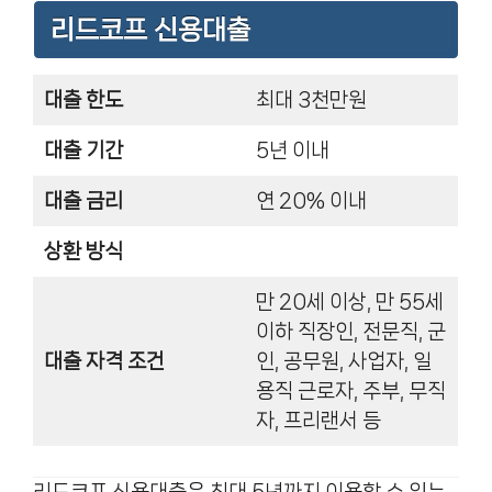
리드코프 신용대출
대출 한도
최대 3천만원
대출 기간
5년 이내
대출 금리
연 20% 이내
상환 방식
만 20세 이상, 만 55세
이하 직장인, 전문직, 군
대출 자격 조건
인, 공무원, 사업자, 일
용직 근로자, 주부, 무직
자, 프리랜서 등
리드코프 신용대출은 최대 5년까지 이용할 수 있는