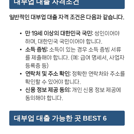
대부업 대출 자격조건
일반적인 대부업 대출 자격 조건은 다음과 같습니다.
만 19세 이상의 대한민국 국민:
성인이어야
하며, 대한민국 국민이어야 합니다.
소득 증빙:
소득이 있는 경우 소득 증빙 서류
를 제출해야 합니다. (예: 급여 명세서, 사업자
등록증 등)
연락처 및 주소 확인:
정확한 연락처와 주소를
확인할 수 있어야 합니다.
신용 정보 제공 동의:
개인 신용 정보 제공에
동의해야 합니다.
대부업 대출 가능한 곳 BEST 6