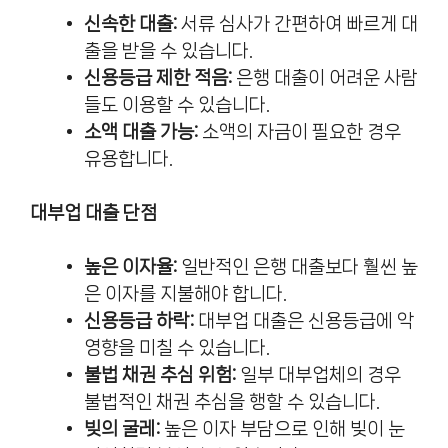
신속한 대출:
서류 심사가 간편하여 빠르게 대
출을 받을 수 있습니다.
신용등급 제한 적음:
은행 대출이 어려운 사람
들도 이용할 수 있습니다.
소액 대출 가능:
소액의 자금이 필요한 경우
유용합니다.
대부업 대출 단점
높은 이자율:
일반적인 은행 대출보다 훨씬 높
은 이자를 지불해야 합니다.
신용등급 하락:
대부업 대출은 신용등급에 악
영향을 미칠 수 있습니다.
불법 채권 추심 위험:
일부 대부업체의 경우
불법적인 채권 추심을 행할 수 있습니다.
빚의 굴레:
높은 이자 부담으로 인해 빚이 눈