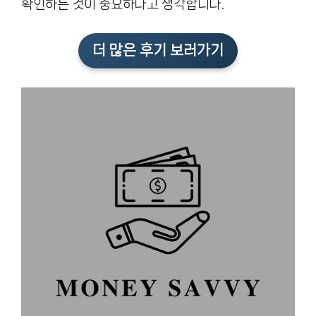
확인하는 것이 중요하다고 생각합니다.
더 많은 후기 보러가기