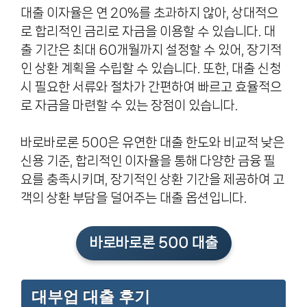
대출 이자율은 연 20%를 초과하지 않아, 상대적으
로 합리적인 금리로 자금을 이용할 수 있습니다. 대
출 기간은 최대 60개월까지 설정할 수 있어, 장기적
인 상환 계획을 수립할 수 있습니다. 또한, 대출 신청
시 필요한 서류와 절차가 간편하여 빠르고 효율적으
로 자금을 마련할 수 있는 장점이 있습니다.
바로바로론 500은 유연한 대출 한도와 비교적 낮은
신용 기준, 합리적인 이자율을 통해 다양한 금융 필
요를 충족시키며, 장기적인 상환 기간을 제공하여 고
객의 상환 부담을 덜어주는 대출 옵션입니다.
바로바로론 500 대출
대부업 대출 후기