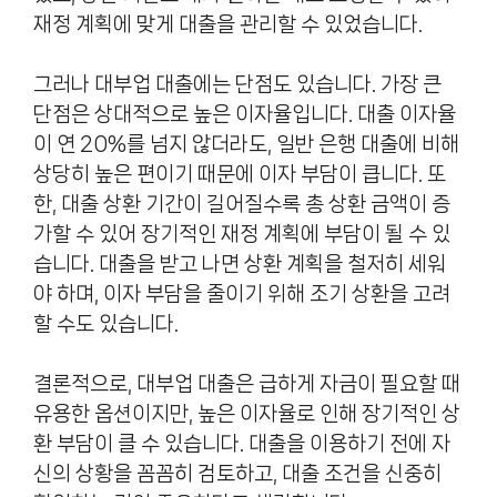
재정 계획에 맞게 대출을 관리할 수 있었습니다.
그러나 대부업 대출에는 단점도 있습니다. 가장 큰
단점은 상대적으로 높은 이자율입니다. 대출 이자율
이 연 20%를 넘지 않더라도, 일반 은행 대출에 비해
상당히 높은 편이기 때문에 이자 부담이 큽니다. 또
한, 대출 상환 기간이 길어질수록 총 상환 금액이 증
가할 수 있어 장기적인 재정 계획에 부담이 될 수 있
습니다. 대출을 받고 나면 상환 계획을 철저히 세워
야 하며, 이자 부담을 줄이기 위해 조기 상환을 고려
할 수도 있습니다.
결론적으로, 대부업 대출은 급하게 자금이 필요할 때
유용한 옵션이지만, 높은 이자율로 인해 장기적인 상
환 부담이 클 수 있습니다. 대출을 이용하기 전에 자
신의 상황을 꼼꼼히 검토하고, 대출 조건을 신중히