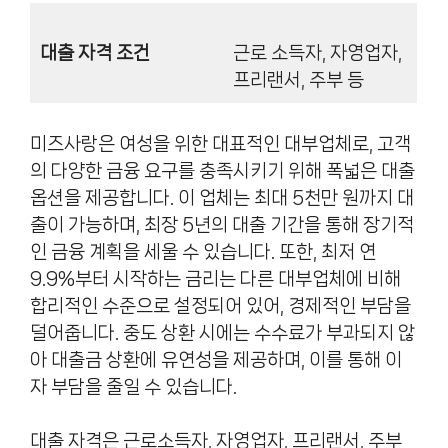
대출 자격 조건
근로 소득자, 자영업자,
프리랜서, 주부 등
미즈사랑은 여성을 위한 대표적인 대부업체로, 고객
의 다양한 금융 요구를 충족시키기 위해 폭넓은 대출
옵션을 제공합니다. 이 업체는 최대 5천만 원까지 대
출이 가능하며, 최장 5년의 대출 기간을 통해 장기적
인 금융 계획을 세울 수 있습니다. 또한, 최저 연
9.9%부터 시작하는 금리는 다른 대부업체에 비해
합리적인 수준으로 설정되어 있어, 경제적인 부담을
덜어줍니다. 중도 상환 시에는 수수료가 부과되지 않
아 대출금 상환에 유연성을 제공하며, 이를 통해 이
자 부담을 줄일 수 있습니다.
대출 자격은 근로소득자, 자영업자, 프리랜서, 주부