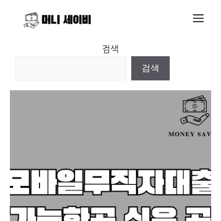
Skip
M
to
content
검색
검색