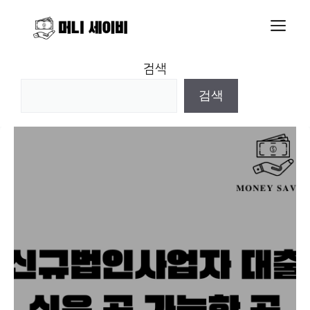
Skip
M
to
content
검색
검색