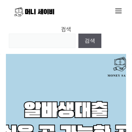
Skip
M
to
content
검색
검색