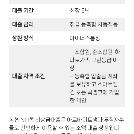
대출 기간
최장 5년
대출 금리
취급 농축협 차등적용
상환 방식
마이너스통장
– 조합원, 준조합원, 하
나로가족 그린등급 이
상
대출 자격 조건
– 농축협 입출금 계좌
를 보유하고 스마트뱅
킹 또는 콕뱅크에 가입
한 개인
농협 NH콕 비상금대출은 아르바이트생과 무직자분
들도 간편하게 이용할 수 있는 소액 대출 상품입니