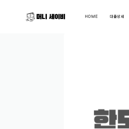
Skip
to
HOME
대출상세
content