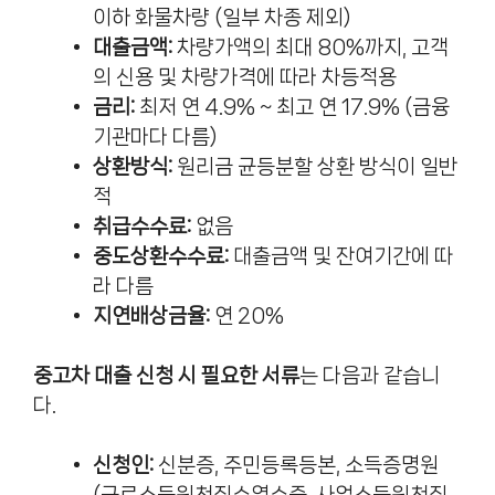
이하 화물차량 (일부 차종 제외)
대출금액:
차량가액의 최대 80%까지, 고객
의 신용 및 차량가격에 따라 차등적용
금리:
최저 연 4.9% ~ 최고 연 17.9% (금융
기관마다 다름)
상환방식:
원리금 균등분할 상환 방식이 일반
적
취급수수료:
없음
중도상환수수료:
대출금액 및 잔여기간에 따
라 다름
지연배상금율:
연 20%
중고차 대출 신청 시 필요한 서류
는 다음과 같습니
다.
신청인:
신분증, 주민등록등본, 소득증명원
(근로소득원천징수영수증, 사업소득원천징