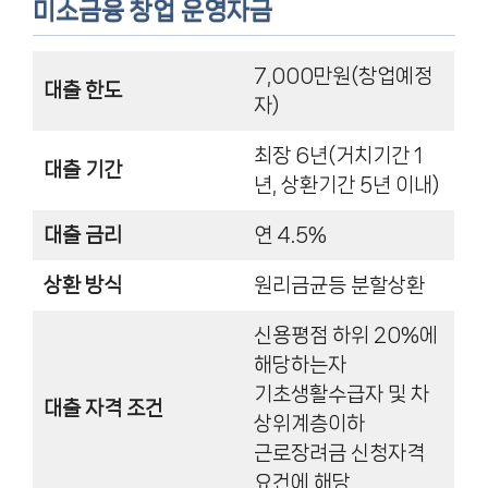
미소금융 창업 운영자금
7,000만원(창업예정
대출 한도
자)
최장 6년(거치기간 1
대출 기간
년, 상환기간 5년 이내)
대출 금리
연 4.5%
상환 방식
원리금균등 분할상환
신용평점 하위 20%에
해당하는자
기초생활수급자 및 차
대출 자격 조건
상위계층이하
근로장려금 신청자격
요건에 해당