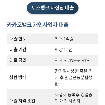
토스뱅크 사장님 대출
카카오뱅크 개인사업자 대출
대출 한도
최대 1억원
대출 기간
최장 10년
대출 금리
연 4.301%~9.918
만기일시상환 혹은 거
상환 방식
치 후 원금균등분할상
환
사업자 등록후 영업중
대출 자격 조건
인 개인 사업자