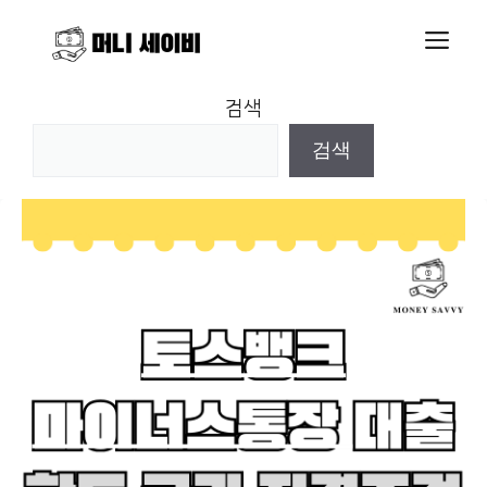
Skip
M
to
content
검색
검색