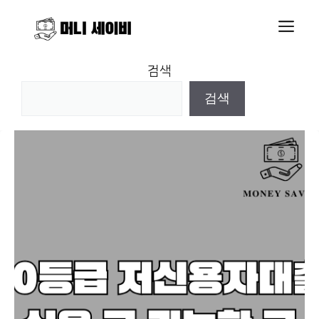
Skip
M
to
content
검색
검색