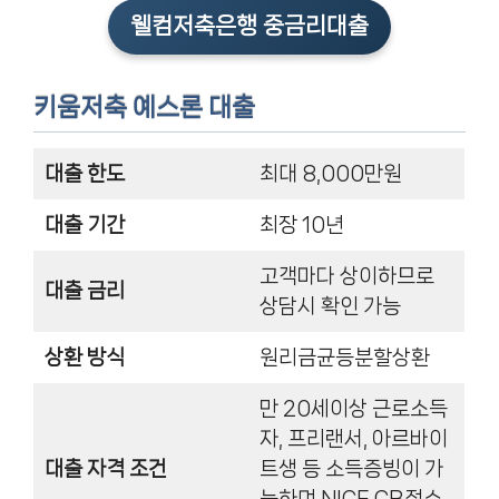
웰컴저축은행 중금리대출
키움저축 예스론 대출
대출 한도
최대 8,000만원
대출 기간
최장 10년
고객마다 상이하므로
대출 금리
상담시 확인 가능
상환 방식
원리금균등분할상환
만 20세이상 근로소득
자, 프리랜서, 아르바이
대출 자격 조건
트생 등 소득증빙이 가
능하며 NICE CB점수