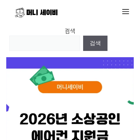
Skip
M
to
content
검색
검색