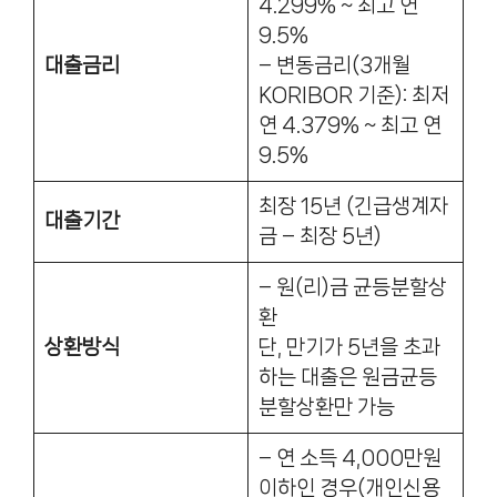
4.299% ~ 최고 연
9.5%
대출금리
– 변동금리(3개월
KORIBOR 기준): 최저
연 4.379% ~ 최고 연
9.5%
최장 15년 (긴급생계자
대출기간
금 – 최장 5년)
– 원(리)금 균등분할상
환
상환방식
단, 만기가 5년을 초과
하는 대출은 원금균등
분할상환만 가능
– 연 소득 4,000만원
이하인 경우(개인신용