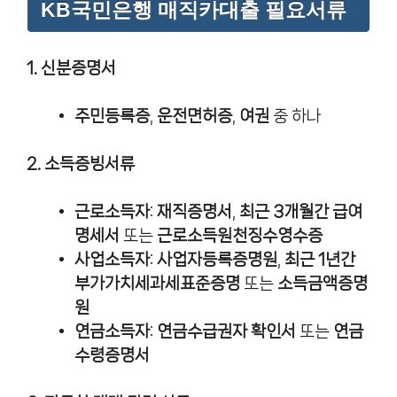
KB국민은행 매직카대출 필요서류
1. 신분증명서
주민등록증
,
운전면허증
,
여권
중 하나
2. 소득증빙서류
근로소득자
:
재직증명서
,
최근 3개월간 급여
명세서
또는
근로소득원천징수영수증
사업소득자
:
사업자등록증명원
,
최근 1년간
부가가치세과세표준증명
또는
소득금액증명
원
연금소득자
:
연금수급권자 확인서
또는
연금
수령증명서