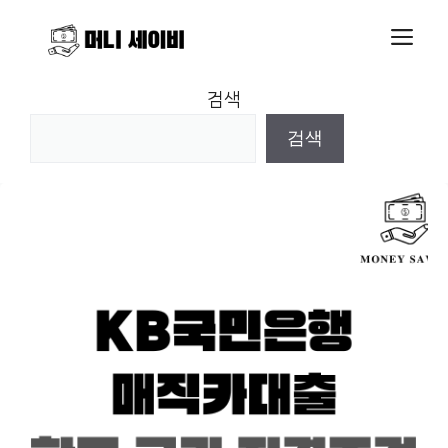
Skip
M
to
content
검색
검색