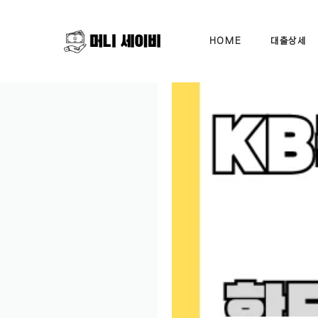
Skip
to
HOME
대출상세
content