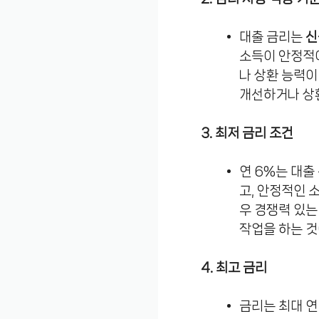
대출 금리는
신
소득이 안정적이
나 상환 능력이
개선하거나 상
3. 최저 금리 조건
연 6%는 대출
고, 안정적인 
우 경쟁력 있는
작업을 하는 것
4. 최고 금리
금리는 최대 연