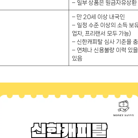
– 일부 상품은 원금자유상환
– 만 20세 이상 내국인
– 일정 수준 이상의 소득 보
업자, 프리랜서 모두 가능)
– 신한캐피탈 심사 기준을 
– 연체나 신용불량 이력 있을
있음