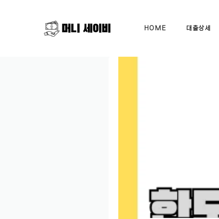
Skip
to
HOME
대출상세
content