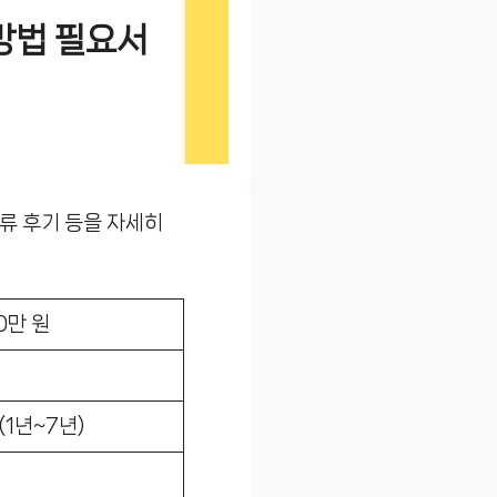
방법 필요서
서류 후기 등을 자세히
0만 원
(1년~7년)