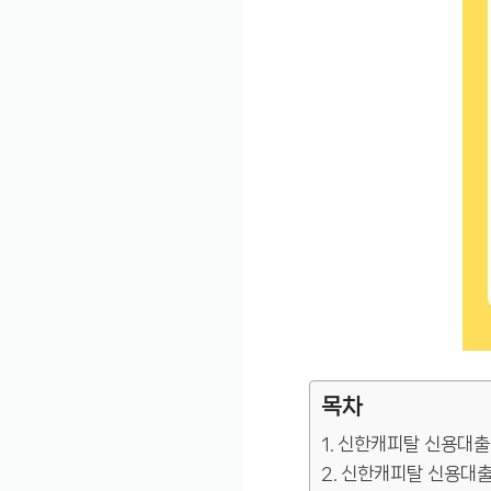
목차
신한캐피탈 신용대출
신한캐피탈 신용대출