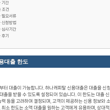
 기간
 조건
 필요서류
 신청방법
 심사기간
 후기
용대출 한도
부터 대출이 가능합니다. 하나캐피탈 신용대출은 대출을 신
 대출을 받을 수 있도록 설정되어 있습니다. 이 한도는 대출 신
 능력 등을 고려하여 결정되며, 고객이 제공하는 신용 정보와 
. 최소 한도는 소액 대출을 원하는 고객에게 유용하며, 상대