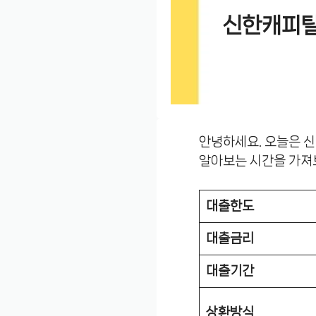
신한캐피탈
안녕하세요. 오늘은 신
알아보는 시간을 가져
대출한도
대출금리
대출기간
상환방식