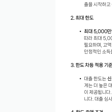
출을 시작하고 
2. 최대 한도
최대 5,000만
따라 최대 5,
필요하며, 고액
안정적인 소득을
3. 한도 차등 적용 기
대출 한도는
신
게는 더 높은 
이 제공됩니다.
니다. 대출 심