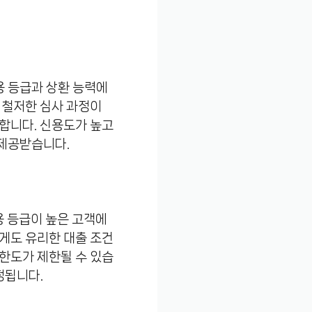
용 등급과 상환 능력에
록 철저한 심사 과정이
 합니다. 신용도가 높고
 제공받습니다.
용 등급이 높은 고객에
에게도 유리한 대출 조건
 한도가 제한될 수 있습
정됩니다.