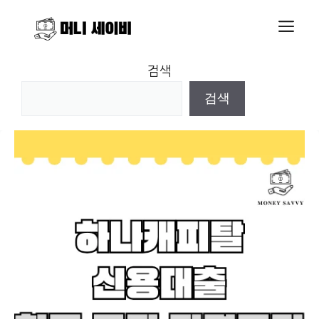
Skip
M
to
content
검색
검색