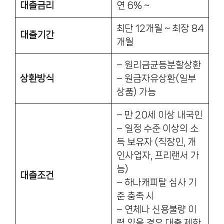
대출금리
연 6% ~
최단 12개월 ~ 최장 84
대출기간
개월
– 원리금균등분할상환
상환방식
– 원금자유상환(일부
상품) 가능
– 만 20세 이상 내국인
– 일정 수준 이상의 소
득 보유자 (직장인, 개
인사업자, 프리랜서 가
능)
대출조건
– 하나캐피탈 심사 기
준 충족 시
– 연체나 신용불량 이
력 있을 경우 대출 제한