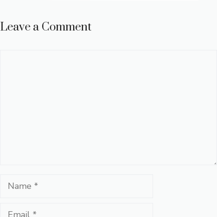
Leave a Comment
Comment
Name
Email